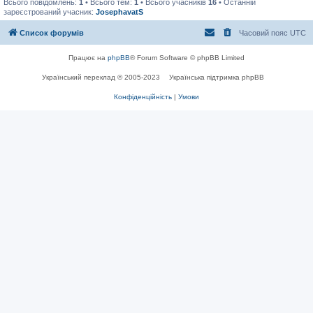
Всього повідомлень:
1
• Всього тем:
1
• Всього учасників
16
• Останній
зареєстрований учасник:
JosephavatS
Список форумів
Часовий пояс
UTC
Працює на
phpBB
® Forum Software © phpBB Limited
Український переклад © 2005-2023
Українська підтримка phpBB
Конфіденційність
|
Умови