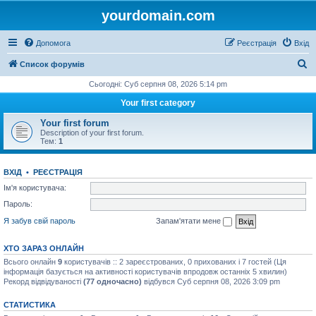
yourdomain.com
Допомога
Реєстрація
Вхід
П
Список форумів
о
Сьогодні: Суб серпня 08, 2026 5:14 pm
ш
Your first category
у
Your first forum
к
Description of your first forum.
Тем:
1
ВХІД
•
РЕЄСТРАЦІЯ
Ім'я користувача:
Пароль:
Я забув свій пароль
Запам'ятати мене
ХТО ЗАРАЗ ОНЛАЙН
Всього онлайн
9
користувачів :: 2 зареєстрованих, 0 прихованих і 7 гостей (Ця
інформація базується на активності користувачів впродовж останніх 5 хвилин)
Рекорд відвідуваності
(77 одночасно)
відбувся Суб серпня 08, 2026 3:09 pm
СТАТИСТИКА